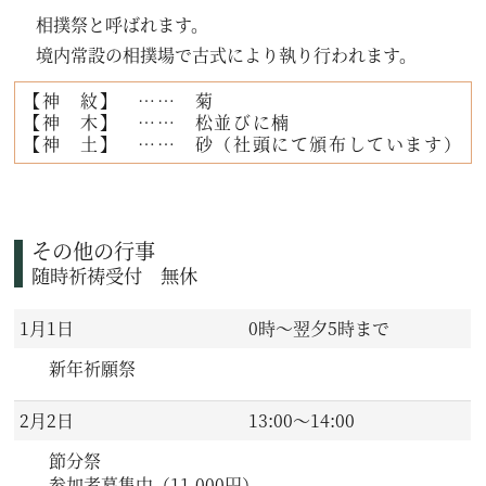
相撲祭と呼ばれます。
境内常設の相撲場で古式により執り行われます。
【神 紋】 …… 菊
【神 木】 …… 松並びに楠
【神 土】 …… 砂（社頭にて頒布しています）
その他の行事
随時祈祷受付 無休
1月1日
0時～翌夕5時まで
新年祈願祭
2月2日
13:00～14:00
節分祭
参加者募集中（11,000円）