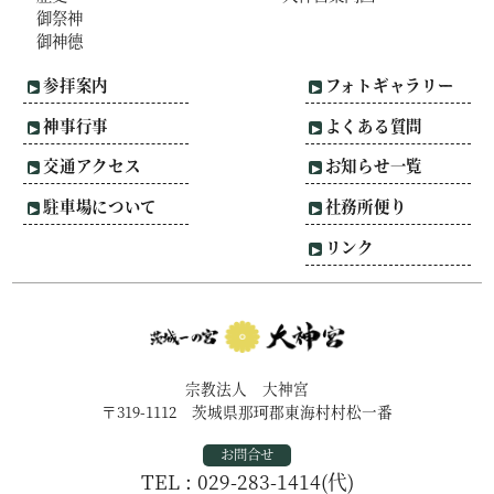
御祭神
御神德
参拝案内
フォトギャラリー
神事行事
よくある質問
交通アクセス
お知らせ一覧
駐車場について
社務所便り
リンク
宗教法人 大神宮
〒319-1112
茨城県那珂郡東海村村松一番
お問合せ
TEL : 029-283-1414(代)