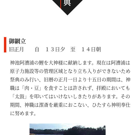
社務所便り
リンク
Cl
御網立
旧正月 自 １３日夕 至 １４日朝
神池阿漕浦の鯉を大神様に献納します。現在は阿漕浦は
原子力施設等の管理区域となり立ち入りができないため
祭典のみ行い、旧暦の正月一日より十五日の期間は、神
職は「肉・豆」を食すことは許されず、拝殿においても
「太鼓」を叩いてはいけないしきたりがあります。その
期間、神職は潔斎を厳重におこない、ひたすら神明奉仕
に努めます。