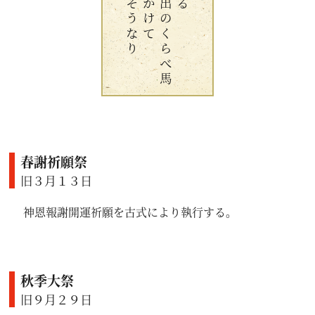
今日きそうなり
神の磯出のくらべ馬
春謝祈願祭
旧３月１３日
神恩報謝開運祈願を古式により執行する。
秋季大祭
旧９月２９日