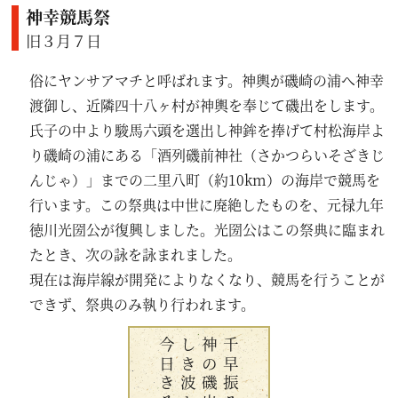
神幸競馬祭
旧３月７日
俗にヤンサアマチと呼ばれます。神輿が磯崎の浦へ神幸
渡御し、近隣四十八ヶ村が神輿を奉じて磯出をします。
氏子の中より駿馬六頭を選出し神鉾を捧げて村松海岸よ
り磯崎の浦にある「酒列磯前神社（さかつらいそざきじ
んじゃ）」までの二里八町（約10km）の海岸で競馬を
行います。この祭典は中世に廃絶したものを、元禄九年
徳川光圀公が復興しました。光圀公はこの祭典に臨まれ
たとき、次の詠を詠まれました。
現在は海岸線が開発によりなくなり、競馬を行うことが
できず、祭典のみ執り行われます。
しき波かけて
千早振る