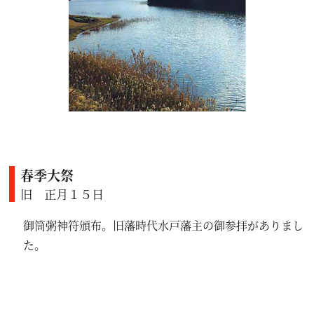
春季大祭
旧 正月１５日
御筒粥神符頒布。旧藩時代水戸藩主の御参拝がありまし
た。