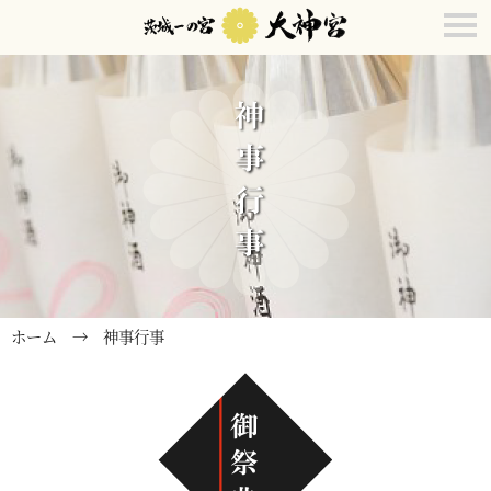
トップへ
大神宮の由緒
境内のご案内
参拝案内
神事行事
フォトギャラ
交通･アクセ
ホーム
→ 神事行事
駐車場につい
よくある質問
お知らせ一覧